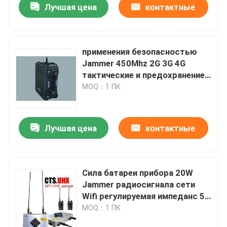
Лучшая цена
контактные
данные
применения безопасностью
Jammer 450Mhz 2G 3G 4G
тактические и предохранение
от VIP
MOQ：1 ПК
Лучшая цена
контактные
данные
Дом
Сила батареи прибора 20W
Jammer радиосигнала сети
Товары
Wifi регулируемая импеданс 50
омов
MOQ：1 ПК
Видео