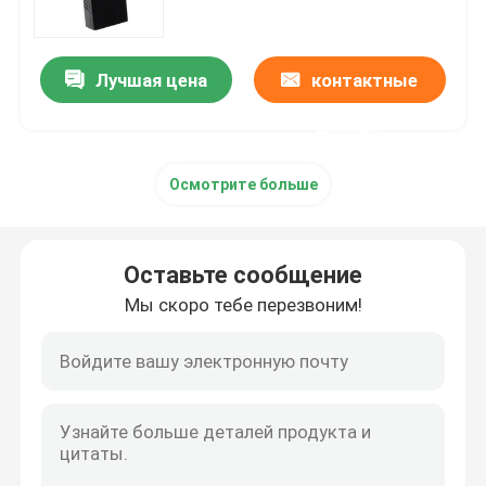
Jammer радио трутня
Лучшая цена
контактные
Джаммер сигнала бомбы
данные
Осмотрите больше
Военный Jammer трутня
джаммер бомбы обоза
Оставьте сообщение
Мы скоро тебе перезвоним!
клетчатый джаммер сигнала
Прибор обнаружения трутня
джаммерс телефона тюремной камеры