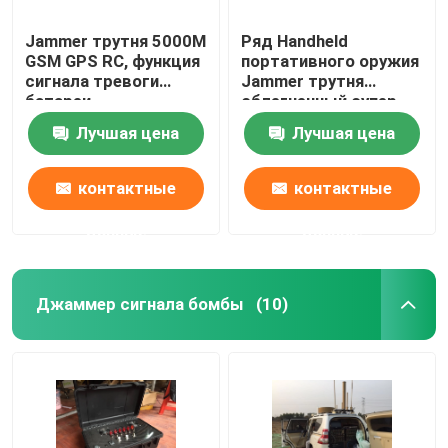
Jammer трутня 5000M
Ряд Handheld
GSM GPS RC, функция
портативного оружия
сигнала тревоги
Jammer трутня
батареи
облегченный супер
встряхивателя
для военного
Лучшая цена
Лучшая цена
сигнала трутня
низкая
контактные
контактные
данные
данные
Джаммер сигнала бомбы
(10)