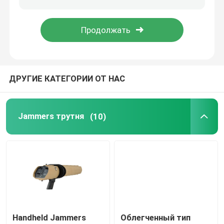
Спутниковый Jammer сигнала
Тактический Jammer
ДРУГИЕ КАТЕГОРИИ ОТ НАС
Jammer связи
Jammers трутня
(10)
Высокочастотный Jammer
джаммер вхф ухф
Анти- система трутня
Handheld Jammers
Облегченный тип