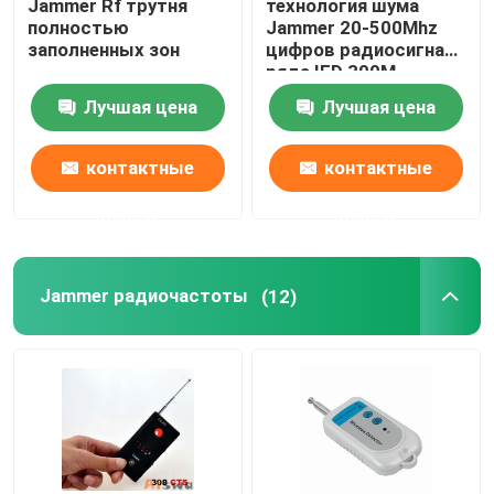
Jammer Rf трутня
технология шума
полностью
Jammer 20-500Mhz
заполненных зон
цифров радиосигнала
ряда IED 300M
Лучшая цена
Лучшая цена
контактные
контактные
данные
данные
Jammer радиочастоты
(12)