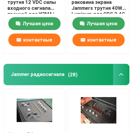
трутня 12 VDC силы
раковина экрана
входного сигнала
Jammers трутня 40W
прочной для ИЗМА/
Luminum для GPS 2.4G
ВЕТЧИНЫ/GNSS
5.8G
Лучшая цена
Лучшая цена
GLONASS
контактные
контактные
данные
данные
Jammer радиосигнала
(28)