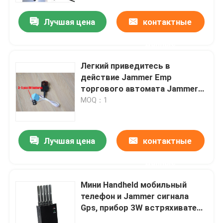
Лучшая цена
контактные
О нас
данные
Тур по фабрике
Легкий приведитесь в
действие Jammer Emp
торгового автомата Jammer
Контроль качества
радиосигнала 27V с
MOQ：1
внутренним теплоотводом
Сделать запрос
Лучшая цена
контактные
Jammers трутня
данные
Мини Handheld мобильный
Jammer радиосигнала
телефон и Jammer сигнала
Gps, прибор 3W встряхивателя
Jammer радиочастоты
Wifi