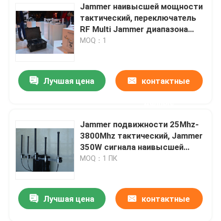
Jammer наивысшей мощности
тактический, переключатель
RF Multi Jammer диапазона
независимый контролировал
MOQ：1
Лучшая цена
контактные
данные
Jammer подвижности 25Mhz-
3800Mhz тактический, Jammer
350W сигнала наивысшей
мощности UHF VHF
MOQ：1 ПК
Лучшая цена
контактные
данные