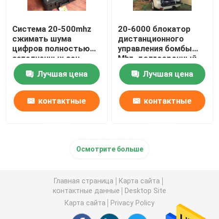
Система 20-500mhz
20-6000 блокатор
сжимать шума
дистанционного
цифров полностью
управления бомбы
заполненных зон
Mhz, долгосрочный
Jammer сигнала
Jammer сигнала
Лучшая цена
Лучшая цена
бомбы IED смешанная
корабля RCIED
контактные
контактные
данные
данные
Осмотрите больше
Главная страница
Карта сайта
контактные данные
Desktop Site
Карта сайта
Privacy Policy