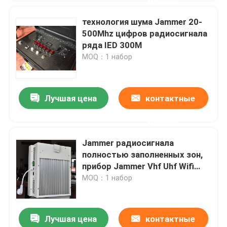
технология шума Jammer 20-
500Mhz цифров радиосигнала
ряда IED 300M
MOQ：1 набор
Лучшая цена
контактные
данные
Jammer радиосигнала
полностью заполненных зон,
прибор Jammer Vhf Uhf Wifi
для того чтобы преградить
MOQ：1 набор
сигнал мобильного телефона
Лучшая цена
контактные