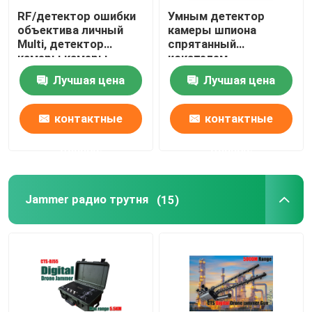
RF/детектор ошибки
Умным детектор
объектива личный
камеры шпиона
Multi, детектор
спрятанный
камеры камеры
искателем,
спрятанный
беспроводной
Лучшая цена
Лучшая цена
искателем
детектор 12V Rf
камеры
контактные
контактные
данные
данные
Jammer радио трутня
(15)