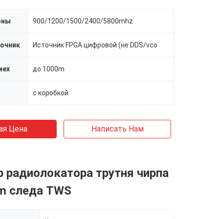
оны
900/1200/1500/2400/5800mhz
очник
Источник FPGA цифровой (не DDS/vco
мех
до 1000m
с коробкой
ая Цена
Написать Нам
 радиолокатора трутня чирпа
m следа TWS