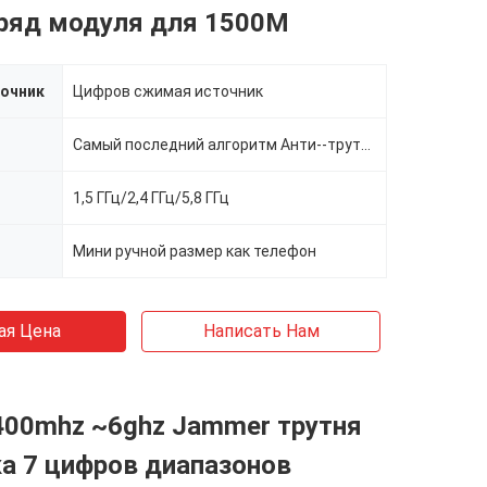
ряд модуля для 1500M
очник
Цифров сжимая источник
Самый последний алгоритм Анти--трутня
1,5 ГГц/2,4 ГГц/5,8 ГГц
Мини ручной размер как телефон
ая Цена
Написать Нам
400mhz ~6ghz Jammer трутня
а 7 цифров диапазонов