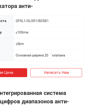
атора анти-
тота
GPSL1/GLOR1/BDSB1
у
≤100mw
≥5km
Основная ширина 20゜ клапана
ая Цена
Написать Нам
нтегрированная система
 цифров диапазонов анти-