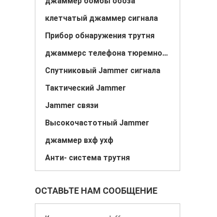
джаммер бомбы обоза
клетчатый джаммер сигнала
Прибор обнаружения трутня
джаммерс телефона тюремной камеры
Спутниковый Jammer сигнала
Тактический Jammer
Jammer связи
Высокочастотный Jammer
джаммер вхф ухф
Анти- система трутня
ОСТАВЬТЕ НАМ СООБЩЕНИЕ