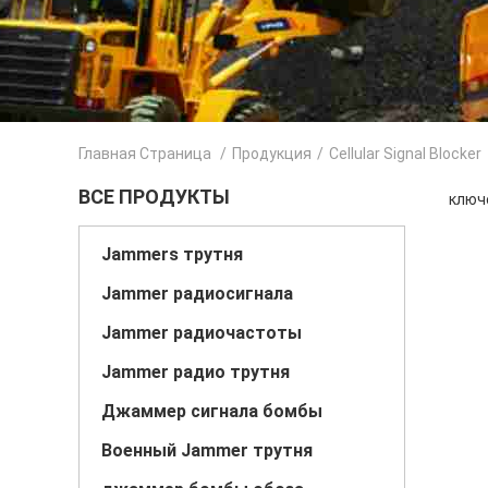
Главная Страница
/
Продукция
/
Cellular Signal Blocker
ВСЕ ПРОДУКТЫ
ключе
Jammers трутня
Jammer радиосигнала
Jammer радиочастоты
Jammer радио трутня
Джаммер сигнала бомбы
Военный Jammer трутня