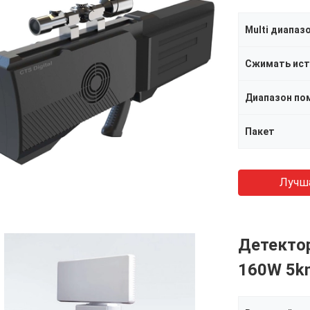
Multi диапаз
Сжимать ист
Диапазон по
Пакет
Лучш
Детектор
160W 5k