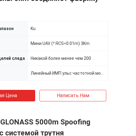
апазон
Ku
Мини UAV (² RCS=0.01m) 3Km
целей следа
Никакой более менее чем 200
Линейный ИМП ульс частотной модуляции
ая Цена
Написать Нам
 GLONASS 5000m Spoofing
с системой трутня