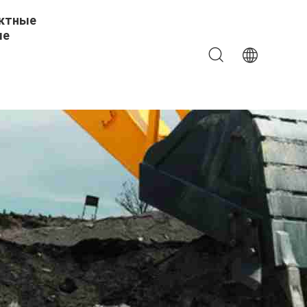
ктные
ые