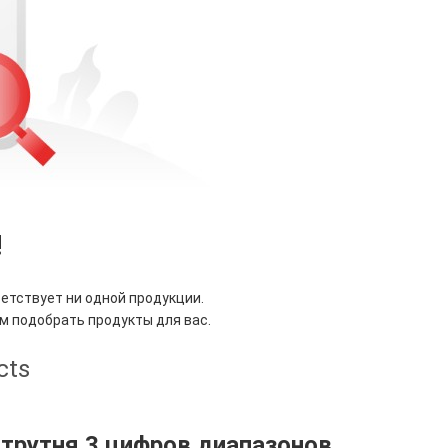
!
ветствует ни одной продукции.
м подобрать продукты для вас.
cts
трутня 3 цифров диапазонов