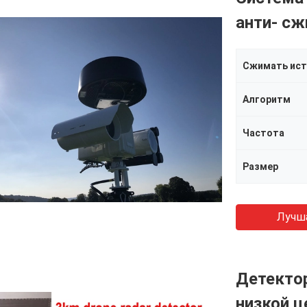
анти- с
Сжимать ист
Алгоритм
Частота
Размер
Лучш
Детектор
низкой ц