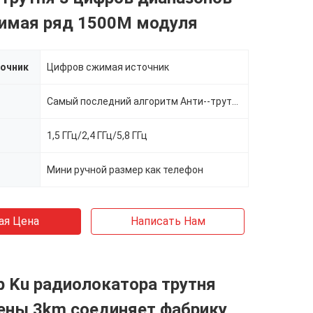
жимая ряд 1500M модуля
очник
Цифров сжимая источник
Самый последний алгоритм Анти--трутня
1,5 ГГц/2,4 ГГц/5,8 ГГц
Мини ручной размер как телефон
ая Цена
Написать Нам
 Ku радиолокатора трутня
ены 3km соединяет фабрику